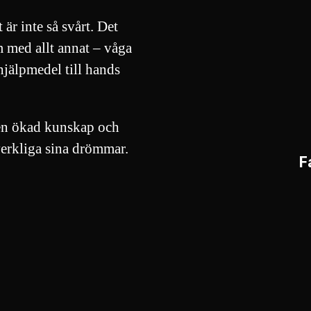
 är inte så svårt. Det
m med allt annat – våga
hjälpmedel till hands
l en ökad kunskap och
verkliga sina drömmar.
F