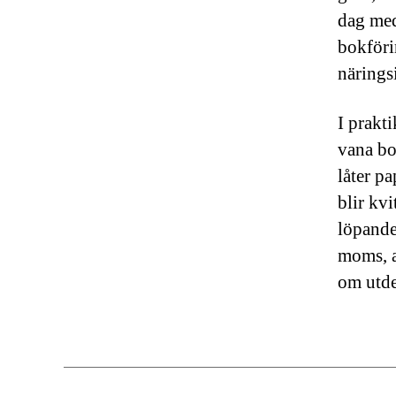
dag med
bokföri
närings
I prakt
vana bo
låter p
blir kvi
löpande
moms, a
om utde