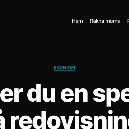
Hem
Räkna moms
Kategorier
EKONOMI
r du en spe
 redovisnin