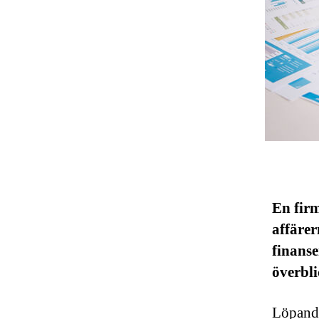
En firm
affärer
finanse
överbli
Löpande