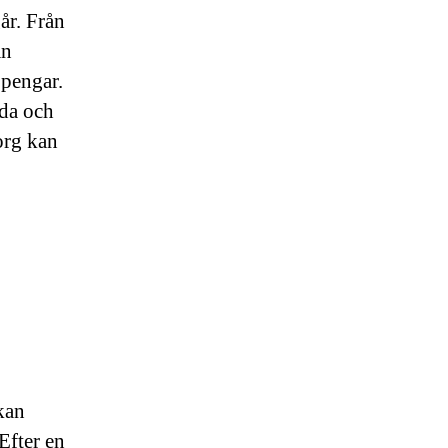
år. Från
an
 pengar.
lda och
org kan
kan
 Efter en