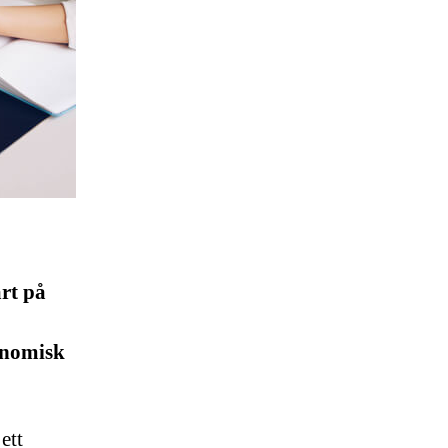
art på
konomisk
ett