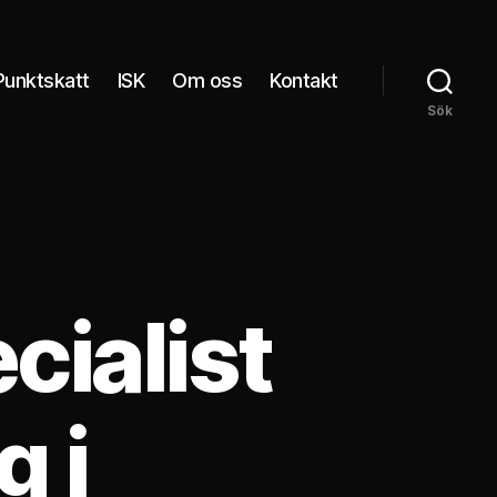
Punktskatt
ISK
Om oss
Kontakt
Sök
cialist
g i