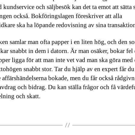
 kundservice och säljbesök kan det ta emot att sätta
ngen också. Bokföringslagen föreskriver att alla
idkare ska ha löpande redovisning av sina transaktion
iken samlar man ofta papper i en liten hög, och den s
kar snabbt in dem i datorn. Är man osäker, bokar fel 
apper ligga för att man inte vet vad man ska göra med
ttohögen snabbt stor. Tar du hjälp av en expert får du
 affärshändelserna bokade, men du får också rådgiv
vdrag och bidrag. Du kan ställa frågor och få värdefu
lning och skatt.