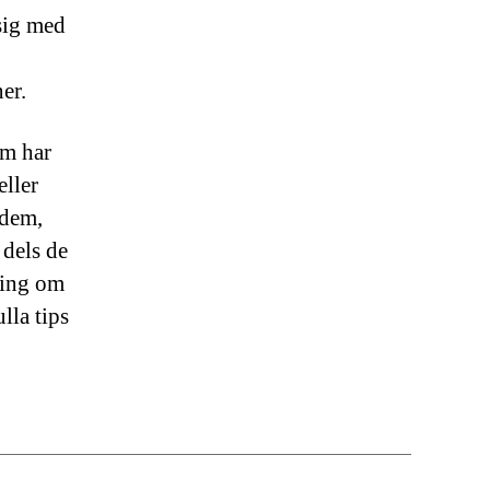
 sig med
er.
om har
eller
 dem,
 dels de
ning om
lla tips