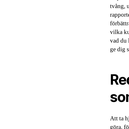
tvång, u
rapport
förbätt
vilka k
vad du 
ge dig 
Re
so
Att ta 
göra, fö