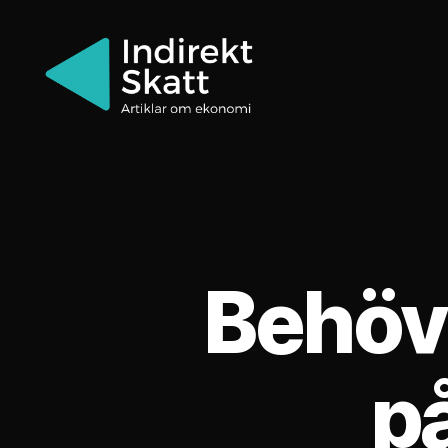
Indirektskatt.se
Behöve
på