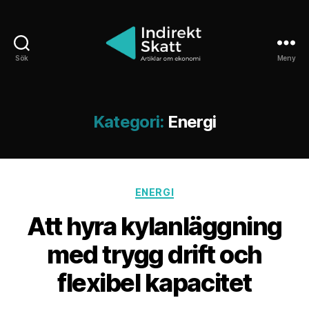
Sök
Meny
Indirektskatt.se
Kategori:
Energi
Kategorier
ENERGI
Att hyra kylanläggning
med trygg drift och
flexibel kapacitet