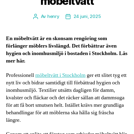
möbeltvätt
Av
henry
24 juni, 2025
Inläggsförfattare
Inläggsdatum
En möbeltvätt är en skonsam rengöring som
förlänger möblers livslängd. Det förbättrar även
hygien och inomhusmiljö i bostaden i Stockholm. Läs
mer här.
Professionell
möbeltvätt i Stockholm
ger ett slitet tyg ett
nytt liv och bidrar samtidigt till förbättrad hygien och
inomhusmiljö. Textilier utsätts dagligen för damm,
kvalster och fläckar och det räcker sällan att dammsuga
för att få bort smutsen helt. Istället krävs mer grundliga
behandlingar för att möblerna ska hålla sig fräscha
längre.