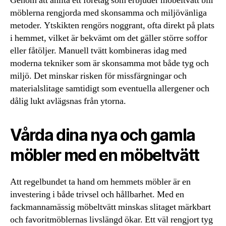
Genom att anlita ett företag som erbjuder möbeltvätt blir
möblerna rengjorda med skonsamma och miljövänliga
metoder. Ytskikten rengörs noggrant, ofta direkt på plats
i hemmet, vilket är bekvämt om det gäller större soffor
eller fåtöljer. Manuell tvätt kombineras idag med
moderna tekniker som är skonsamma mot både tyg och
miljö. Det minskar risken för missfärgningar och
materialslitage samtidigt som eventuella allergener och
dålig lukt avlägsnas från ytorna.
Vårda dina nya och gamla
möbler med en möbeltvätt
Att regelbundet ta hand om hemmets möbler är en
investering i både trivsel och hållbarhet. Med en
fackmannamässig möbeltvätt minskas slitaget märkbart
och favoritmöblernas livslängd ökar. Ett väl rengjort tyg