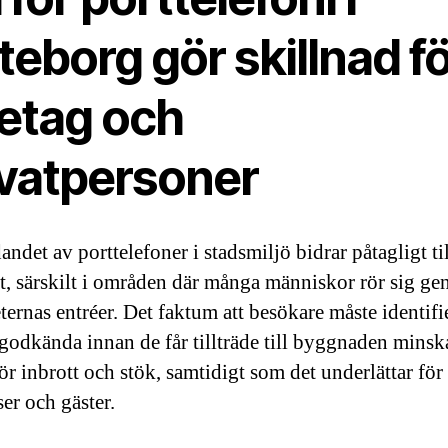
eborg gör skillnad f
retag och
ivatpersoner
ndet av porttelefoner i stadsmiljö bidrar påtagligt ti
t, särskilt i områden där många människor rör sig g
ternas entréer. Det faktum att besökare måste identifi
 godkända innan de får tillträde till byggnaden minsk
ör inbrott och stök, samtidigt som det underlättar för
er och gäster.