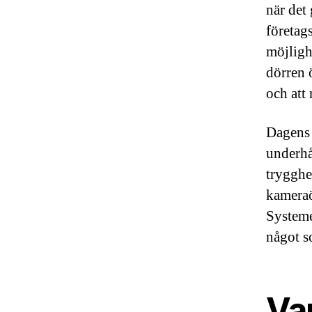
när det
företag
möjligh
dörren 
och att
Dagens 
underhå
trygghe
kameraö
System
något s
Var