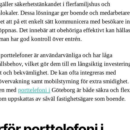
 gäller säkerhetstänkandet i flerfamiljshus och
slokaler. Dessa lösningar ger boende och medarbetare
et att på ett enkelt sätt kommunicera med besökare i
öppnas. Det innebär att obehöriga effektivt kan hållas
 man har god kontroll över entrén.
porttelefoner är användarvänliga och har låga
llsbehov, vilket gör dem till en långsiktig investerin
t och bekvämlighet. De kan ofta integreras med
vervakning samt mobilstyrning för extra smidighet.
en med
porttelefoni i
Göteborg är både säkra och flex
om uppskattas av såväl fastighetsägare som boende.
för porttelefoni i