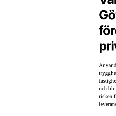
Göt
fö
pr
Använda
trygghe
fastighe
och bli
risken f
leverans