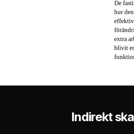
De fasti
hur den
effekti
förändr
extra ar
blivit e
funktio
Indirekt ska