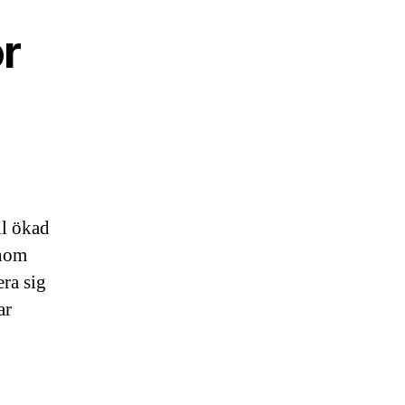
ör
ll ökad
enom
era sig
ar