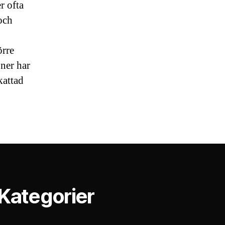
r ofta
och
örre
oner har
kattad
Kategorier