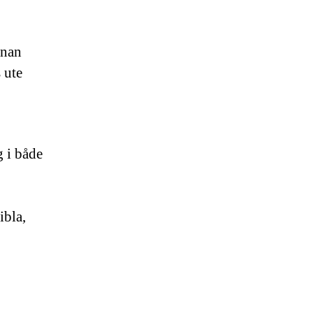
nnan
 ute
g i både
ibla,