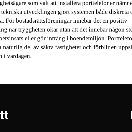
ghetsägare som valt att installera porttelefoner nämne
 tekniska utvecklingen gjort systemen både diskreta 
va. För bostadsrättsföreningar innebär det en positiv
ing när tryggheten ökar utan att det innebär någon st
betsinsats eller gör intrång i boendemiljön. Porttelef
n naturlig del av säkra fastigheter och förblir en upps
n i vardagen.
tt