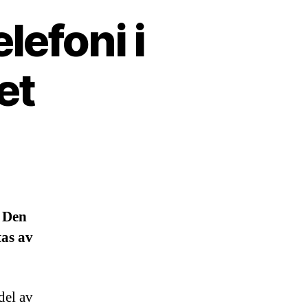
lefoni i
et
. Den
tas av
del av