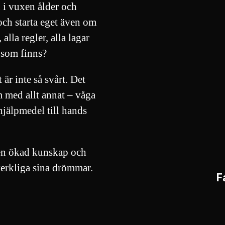
i vuxen ålder och
ch starta eget även om
alla regler, alla lagar
 som finns?
 är inte så svårt. Det
m med allt annat – våga
hjälpmedel till hands
l en ökad kunskap och
verkliga sina drömmar.
F