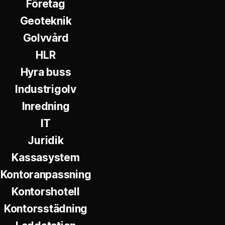
Företag
Geoteknik
Golvvård
HLR
Hyra buss
Industrigolv
Inredning
IT
Juridik
Kassasystem
Kontoranpassning
Kontorshotell
Kontorsstädning