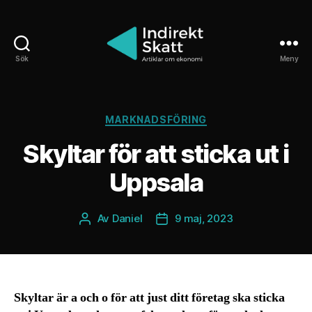
Sök
Meny
Indirektskatt.se
Kategorier
MARKNADSFÖRING
Skyltar för att sticka ut i
Uppsala
Av
Daniel
9 maj, 2023
Inläggsförfattare
Inläggsdatum
Skyltar är a och o för att just ditt företag ska sticka