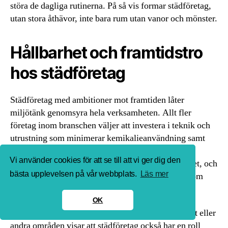
störa de dagliga rutinerna. På så vis formar städföretag,
utan stora åthävor, inte bara rum utan vanor och mönster.
Hållbarhet och framtidstro
hos städföretag
Städföretag med ambitioner mot framtiden låter
miljötänk genomsyra hela verksamheten. Allt fler
företag inom branschen väljer att investera i teknik och
utrustning som minimerar kemikalieanvändning samt
vattenförbrukning. Utbildning av personalen sker
Vi använder cookies för att se till att vi ger dig den
löpande för att garantera såväl kvalitet som säkerhet, och
bästa upplevelsen på vår webbplats.
Läs mer
det är inte ovanligt med kvalitetsledningssystem som
stödjer ansvarsfulla arbetsmetoder.
OK
Samarbeten med externa organisationer inom idrott eller
andra områden visar att städföretag också har en roll