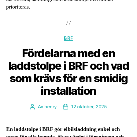
prioriteras.
Kategorier
BRF
Fördelarna med en
laddstolpe i BRF och vad
som krävs för en smidig
installation
Av
henry
12 oktober, 2025
Inläggsförfattare
Inläggsdatum
En laddstolpe i BRF gör elbilsladdning enkel och
trygg för alla boende, ökar värdet i föreningen och