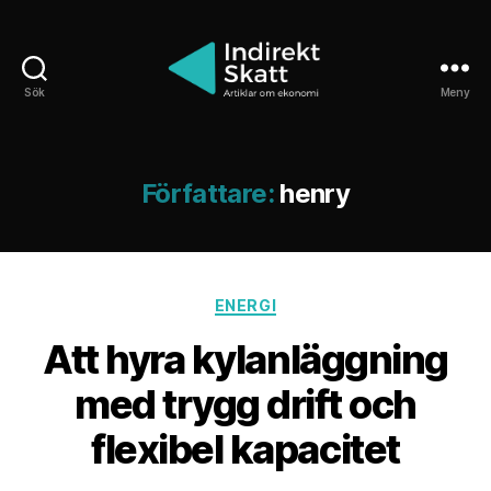
Sök
Meny
Indirektskatt.se
Författare:
henry
Kategorier
ENERGI
Att hyra kylanläggning
med trygg drift och
flexibel kapacitet