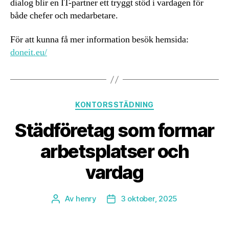
dialog blir en IT-partner ett tryggt stöd i vardagen för
både chefer och medarbetare.
För att kunna få mer information besök hemsida:
doneit.eu/
Kategorier
KONTORSSTÄDNING
Städföretag som formar
arbetsplatser och
vardag
Av
henry
3 oktober, 2025
Inläggsförfattare
Inläggsdatum